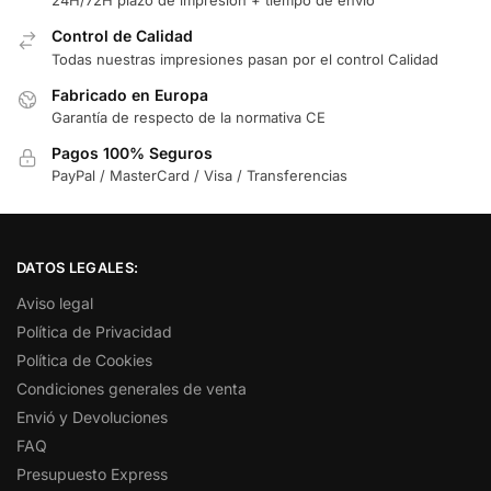
24H/72H plazo de impresión + tiempo de envió
Control de Calidad
Todas nuestras impresiones pasan por el control Calidad
Fabricado en Europa
Garantía de respecto de la normativa CE
Pagos 100% Seguros
PayPal / MasterCard / Visa / Transferencias
DATOS LEGALES:
Aviso legal
Política de Privacidad
Política de Cookies
Condiciones generales de venta
Envió y Devoluciones
FAQ
Presupuesto Express