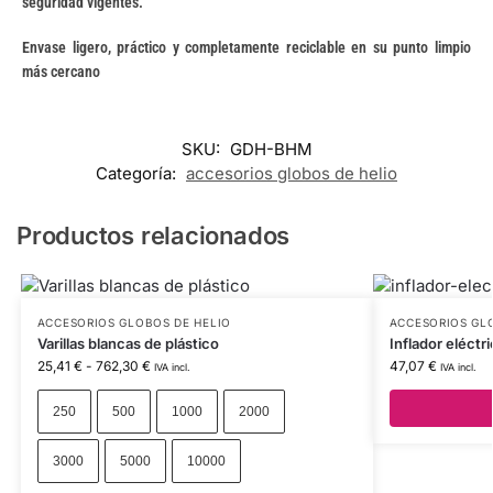
seguridad vigentes.
Envase ligero, práctico y completamente reciclable en su punto limpio
más cercano
SKU:
GDH-BHM
Categoría:
accesorios globos de helio
Productos relacionados
ACCESORIOS GLOBOS DE HELIO
ACCESORIOS GL
Varillas blancas de plástico
Inflador eléctr
25,41
€
-
762,30
€
47,07
€
IVA incl.
IVA incl.
250
500
1000
2000
3000
5000
10000